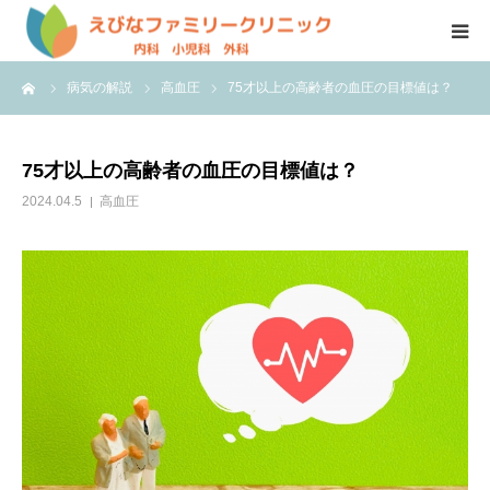
ーム
病気の解説
高血圧
75才以上の高齢者の血圧の目標値は？
HOME
院長紹介
75才以上の高齢者の血圧の目標値は？
2024.04.5
高血圧
診療科目
クリニック紹介
初めて受診される方へ
当院の発熱外来について
アクセス